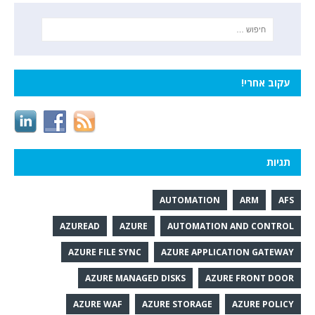
עקוב אחרי!
תגיות
AUTOMATION
ARM
AFS
AZUREAD
AZURE
AUTOMATION AND CONTROL
AZURE FILE SYNC
AZURE APPLICATION GATEWAY
AZURE MANAGED DISKS
AZURE FRONT DOOR
AZURE WAF
AZURE STORAGE
AZURE POLICY