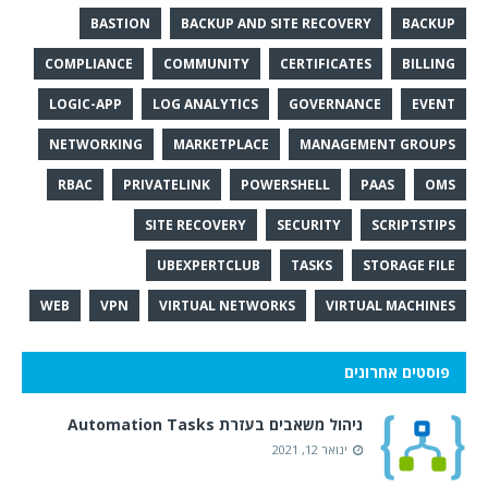
BASTION
BACKUP AND SITE RECOVERY
BACKUP
COMPLIANCE
COMMUNITY
CERTIFICATES
BILLING
LOGIC-APP
LOG ANALYTICS
GOVERNANCE
EVENT
NETWORKING
MARKETPLACE
MANAGEMENT GROUPS
RBAC
PRIVATELINK
POWERSHELL
PAAS
OMS
SITE RECOVERY
SECURITY
SCRIPTSTIPS
UBEXPERTCLUB
TASKS
STORAGE FILE
WEB
VPN
VIRTUAL NETWORKS
VIRTUAL MACHINES
פוסטים אחרונים
ניהול משאבים בעזרת Automation Tasks
ינואר 12, 2021