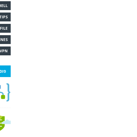
HELL
TIPS
FILE
INES
VPN
פוס