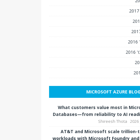
2
201
MICROSOFT AZURE BLO
What customers value most in Micr
Databases—from reliability to AI read
Shireesh Thota
AT&T and Microsoft scale trillion-
workloads with Microsoft Foundry an