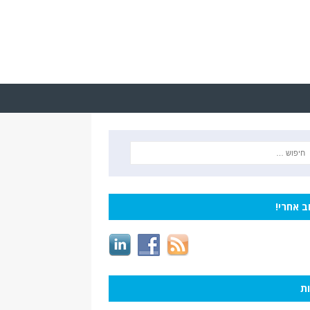
ב אחרי!
ות