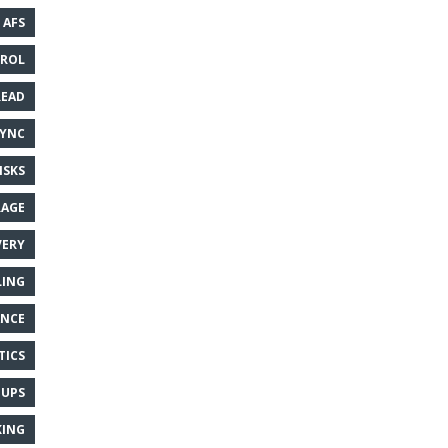
AFS
TROL
READ
SYNC
ISKS
RAGE
VERY
LING
ANCE
TICS
UPS
ING