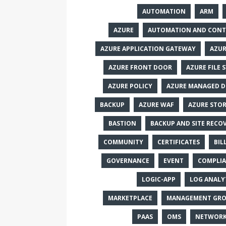
AUTOMATION
ARM
AZURE
AUTOMATION AND CON
AZURE APPLICATION GATEWAY
AZU
AZURE FRONT DOOR
AZURE FILE 
AZURE POLICY
AZURE MANAGED D
BACKUP
AZURE WAF
AZURE STO
BASTION
BACKUP AND SITE RECO
COMMUNITY
CERTIFICATES
BIL
GOVERNANCE
EVENT
COMPLI
LOGIC-APP
LOG ANALY
MARKETPLACE
MANAGEMENT GRO
PAAS
OMS
NETWORK