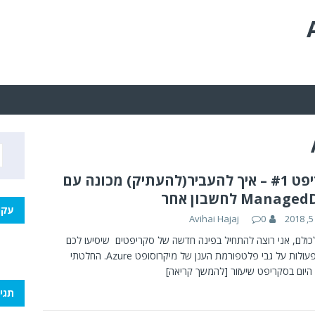
סקריפט #1 – איך להעביר(להעתיק) מכונה עם
Manag לחשבון אחר
עקו
2
0
Avihai Hajaj
כולם, אני רוצה להתחיל בפינה חדשה של סקריפטים שיסיעו לכם
לבצע פעולות על גבי פלטפורמת הענן של מיקרוסופט Azure. החלטתי
היום בסקריפט שיעזור
[להמשך קריאה]
תגי