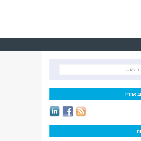
ב אחרי!
ות