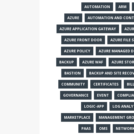
AUTOMATION
ARM
AZURE
AUTOMATION AND CON
AZURE APPLICATION GATEWAY
AZU
AZURE FRONT DOOR
AZURE FILE 
AZURE POLICY
AZURE MANAGED D
BACKUP
AZURE WAF
AZURE STO
BASTION
BACKUP AND SITE RECO
COMMUNITY
CERTIFICATES
BIL
GOVERNANCE
EVENT
COMPLI
LOGIC-APP
LOG ANALY
MARKETPLACE
MANAGEMENT GRO
PAAS
OMS
NETWORK