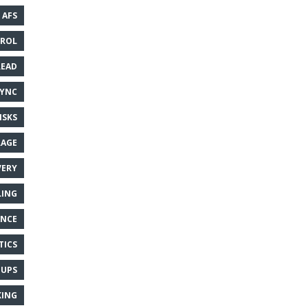
AFS
TROL
READ
SYNC
ISKS
RAGE
VERY
LING
ANCE
TICS
UPS
ING