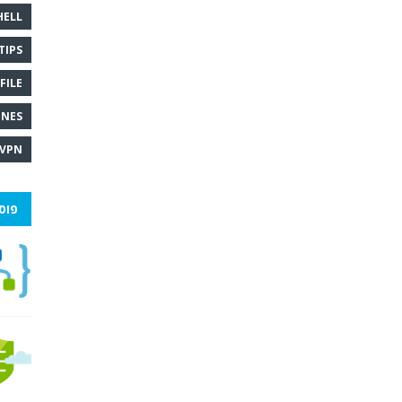
HELL
TIPS
FILE
INES
VPN
פוס