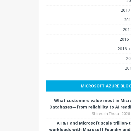
2
201
MICROSOFT AZURE BLO
What customers value most in Micr
Databases—from reliability to AI read
Shireesh Thota
AT&T and Microsoft scale trillion-
workloads with Microsoft Foundry an