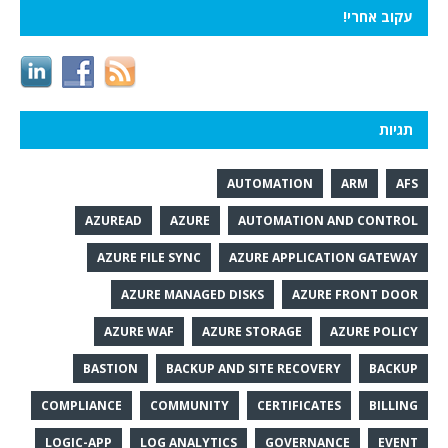
עקוב אחרי!
תגיות
AUTOMATION
ARM
AFS
AZUREAD
AZURE
AUTOMATION AND CONTROL
AZURE FILE SYNC
AZURE APPLICATION GATEWAY
AZURE MANAGED DISKS
AZURE FRONT DOOR
AZURE WAF
AZURE STORAGE
AZURE POLICY
BASTION
BACKUP AND SITE RECOVERY
BACKUP
COMPLIANCE
COMMUNITY
CERTIFICATES
BILLING
LOGIC-APP
LOG ANALYTICS
GOVERNANCE
EVENT