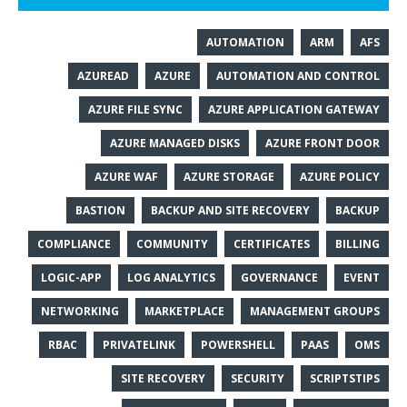
AUTOMATION
ARM
AFS
AZUREAD
AZURE
AUTOMATION AND CONTROL
AZURE FILE SYNC
AZURE APPLICATION GATEWAY
AZURE MANAGED DISKS
AZURE FRONT DOOR
AZURE WAF
AZURE STORAGE
AZURE POLICY
BASTION
BACKUP AND SITE RECOVERY
BACKUP
COMPLIANCE
COMMUNITY
CERTIFICATES
BILLING
LOGIC-APP
LOG ANALYTICS
GOVERNANCE
EVENT
NETWORKING
MARKETPLACE
MANAGEMENT GROUPS
RBAC
PRIVATELINK
POWERSHELL
PAAS
OMS
SITE RECOVERY
SECURITY
SCRIPTSTIPS