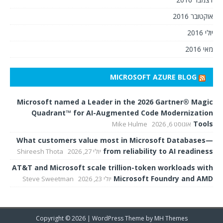
אוקטובר 2016
יולי 2016
מאי 2016
MICROSOFT AZURE BLOG
Microsoft named a Leader in the 2026 Gartner® Magic
Quadrant™ for AI-Augmented Code Modernization
Tools
אוגוסט 6, 2026
Mike Hulme
What customers value most in Microsoft Databases—
from reliability to AI readiness
יולי 27, 2026
Shireesh Thota
AT&T and Microsoft scale trillion-token workloads with
Microsoft Foundry and AMD
יולי 23, 2026
Steve Sweetman
Copyright © 2026 | WordPress Theme by
MH Themes