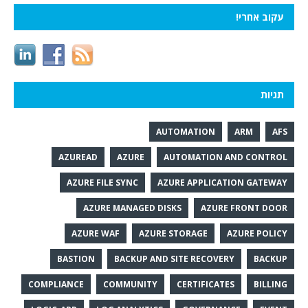
עקוב אחרי!
תגיות
AUTOMATION
ARM
AFS
AZUREAD
AZURE
AUTOMATION AND CONTROL
AZURE FILE SYNC
AZURE APPLICATION GATEWAY
AZURE MANAGED DISKS
AZURE FRONT DOOR
AZURE WAF
AZURE STORAGE
AZURE POLICY
BASTION
BACKUP AND SITE RECOVERY
BACKUP
COMPLIANCE
COMMUNITY
CERTIFICATES
BILLING