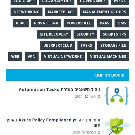
LOGIC-APP
LOG ANALYTICS
GOVERNANCE
EVENT
NETWORKING
MARKETPLACE
MANAGEMENT GROUPS
RBAC
PRIVATELINK
POWERSHELL
PAAS
OMS
SITE RECOVERY
SECURITY
SCRIPTSTIPS
UBEXPERTCLUB
TASKS
STORAGE FILE
WEB
VPN
VIRTUAL NETWORKS
VIRTUAL MACHINES
פוסטים אחרונים
ניהול משאבים בעזרת Automation Tasks
ינואר 12, 2021
טיפ: איך להריץ Azure Policy Compliance באופן
יזום
נובמבר 18, 2020