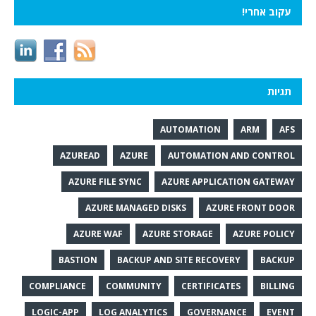
עקוב אחרי!
תגיות
AUTOMATION
ARM
AFS
AZUREAD
AZURE
AUTOMATION AND CONTROL
AZURE FILE SYNC
AZURE APPLICATION GATEWAY
AZURE MANAGED DISKS
AZURE FRONT DOOR
AZURE WAF
AZURE STORAGE
AZURE POLICY
BASTION
BACKUP AND SITE RECOVERY
BACKUP
COMPLIANCE
COMMUNITY
CERTIFICATES
BILLING
LOGIC-APP
LOG ANALYTICS
GOVERNANCE
EVENT