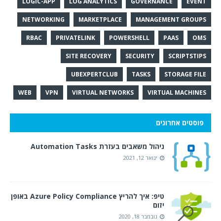
LOGIC-APP
LOG ANALYTICS
GOVERNANCE
EVENT
NETWORKING
MARKETPLACE
MANAGEMENT GROUPS
RBAC
PRIVATELINK
POWERSHELL
PAAS
OMS
SITE RECOVERY
SECURITY
SCRIPTSTIPS
UBEXPERTCLUB
TASKS
STORAGE FILE
WEB
VPN
VIRTUAL NETWORKS
VIRTUAL MACHINES
פוסטים אחרונים
ניהול משאבים בעזרת Automation Tasks
ינואר 12, 2021
טיפ: איך להריץ Azure Policy Compliance באופן
יזום
נובמבר 18, 2020