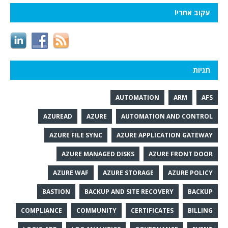
עקוב אחרי!
תגיות
AUTOMATION
ARM
AFS
AZUREAD
AZURE
AUTOMATION AND CONTROL
AZURE FILE SYNC
AZURE APPLICATION GATEWAY
AZURE MANAGED DISKS
AZURE FRONT DOOR
AZURE WAF
AZURE STORAGE
AZURE POLICY
BASTION
BACKUP AND SITE RECOVERY
BACKUP
COMPLIANCE
COMMUNITY
CERTIFICATES
BILLING