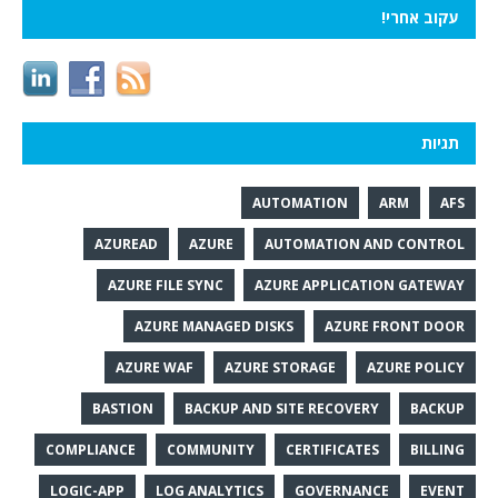
עקוב אחרי!
תגיות
AUTOMATION
ARM
AFS
AZUREAD
AZURE
AUTOMATION AND CONTROL
AZURE FILE SYNC
AZURE APPLICATION GATEWAY
AZURE MANAGED DISKS
AZURE FRONT DOOR
AZURE WAF
AZURE STORAGE
AZURE POLICY
BASTION
BACKUP AND SITE RECOVERY
BACKUP
COMPLIANCE
COMMUNITY
CERTIFICATES
BILLING
LOGIC-APP
LOG ANALYTICS
GOVERNANCE
EVENT