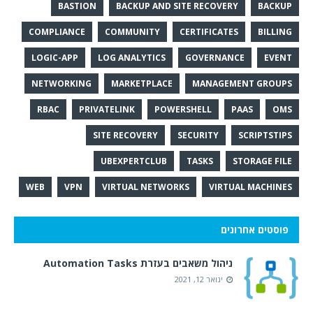
BASTION
BACKUP AND SITE RECOVERY
BACKUP
COMPLIANCE
COMMUNITY
CERTIFICATES
BILLING
LOGIC-APP
LOG ANALYTICS
GOVERNANCE
EVENT
NETWORKING
MARKETPLACE
MANAGEMENT GROUPS
RBAC
PRIVATELINK
POWERSHELL
PAAS
OMS
SITE RECOVERY
SECURITY
SCRIPTSTIPS
UBEXPERTCLUB
TASKS
STORAGE FILE
WEB
VPN
VIRTUAL NETWORKS
VIRTUAL MACHINES
פוסטים אחרונים
ניהול משאבים בעזרת Automation Tasks
ינואר 12, 2021