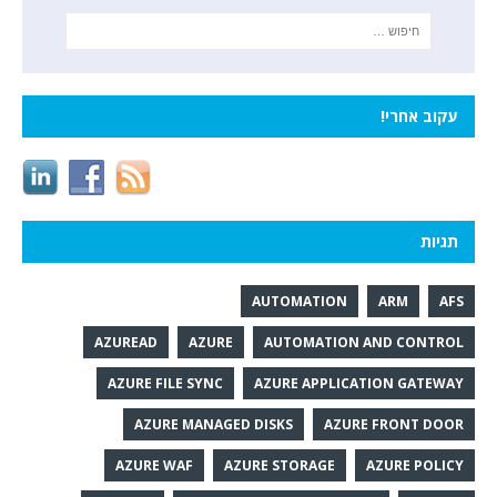
עקוב אחרי!
תגיות
AUTOMATION
ARM
AFS
AZUREAD
AZURE
AUTOMATION AND CONTROL
AZURE FILE SYNC
AZURE APPLICATION GATEWAY
AZURE MANAGED DISKS
AZURE FRONT DOOR
AZURE WAF
AZURE STORAGE
AZURE POLICY