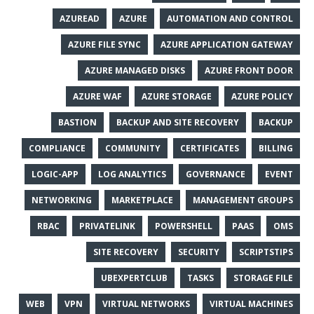
AZUREAD
AZURE
AUTOMATION AND CONTROL
AZURE FILE SYNC
AZURE APPLICATION GATEWAY
AZURE MANAGED DISKS
AZURE FRONT DOOR
AZURE WAF
AZURE STORAGE
AZURE POLICY
BASTION
BACKUP AND SITE RECOVERY
BACKUP
COMPLIANCE
COMMUNITY
CERTIFICATES
BILLING
LOGIC-APP
LOG ANALYTICS
GOVERNANCE
EVENT
NETWORKING
MARKETPLACE
MANAGEMENT GROUPS
RBAC
PRIVATELINK
POWERSHELL
PAAS
OMS
SITE RECOVERY
SECURITY
SCRIPTSTIPS
UBEXPERTCLUB
TASKS
STORAGE FILE
WEB
VPN
VIRTUAL NETWORKS
VIRTUAL MACHINES