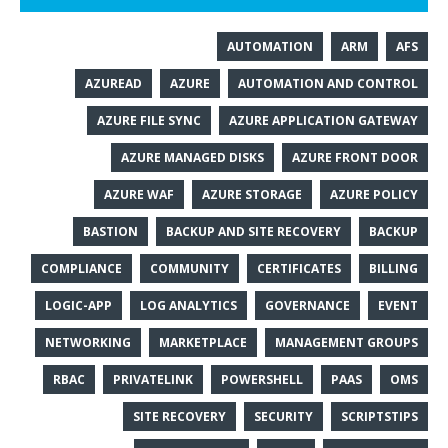
AUTOMATION
ARM
AFS
AZUREAD
AZURE
AUTOMATION AND CONTROL
AZURE FILE SYNC
AZURE APPLICATION GATEWAY
AZURE MANAGED DISKS
AZURE FRONT DOOR
AZURE WAF
AZURE STORAGE
AZURE POLICY
BASTION
BACKUP AND SITE RECOVERY
BACKUP
COMPLIANCE
COMMUNITY
CERTIFICATES
BILLING
LOGIC-APP
LOG ANALYTICS
GOVERNANCE
EVENT
NETWORKING
MARKETPLACE
MANAGEMENT GROUPS
RBAC
PRIVATELINK
POWERSHELL
PAAS
OMS
SITE RECOVERY
SECURITY
SCRIPTSTIPS