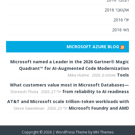
אוקטובר 2016
יולי 2016
מאי 2016
MICROSOFT AZURE BLOG
Microsoft named a Leader in the 2026 Gartner® Magic
Quadrant™ for AI-Augmented Code Modernization
Tools
אוגוסט 6, 2026
Mike Hulme
What customers value most in Microsoft Databases—
from reliability to AI readiness
יולי 27, 2026
Shireesh Thota
AT&T and Microsoft scale trillion-token workloads with
Microsoft Foundry and AMD
יולי 23, 2026
Steve Sweetman
Copyright © 2026 | WordPress Theme by
MH Themes