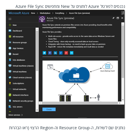
נכנסים לפורטל Azure לוחצים על New ומחפשים Azure File Sync
נותנים שם לשירות, ה-Resource Group וה-Region הרצוי (ראו הבהרות