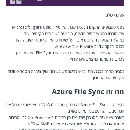
שלום לכולם,
לפני כשבועיים התקיים הכנס השנתי של מיקרוסופט Microsoft Ignite
שבו הוכרזו המון שירותים חדשים, חידושים בשירותים הקיימים ועוד.
במהלך השבועות הקרובים אדבר על שירותים ו/או יכולות חדשים שהוצגו
בכנס וחלקם עדין ב-Private או ב-Preview.
במאמר הזה אדבר אתכם על שירות חדש בשם Azure File Sync, נכון
לכתיבת המאמר נמצא ב-Preview.
נסביר מה זה בכלל, מתי כדאי להשתמש בשירות ואיך בעזרת מספר פעולות
מקיימים את הפתרון.
מה זה Azure File Sync
בקצרה – Azure File Sync זה פתרון סנכרון “גלובלי” המאפשר לשכפל את
הנתונים בין שרתים בכל מקום בעולם.
בעזרת AFS ניתן לסנכרן שיתופים בין סביבות ה-On-Premise לבין סביבות
Azure או כל ענן אחר ולאפשר גישה באמצעות SMB או NFS.