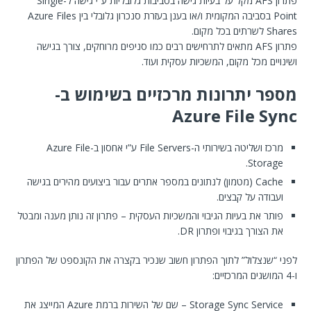
פתרון AFS מקל על בעיות גישה בסביבות גלובליות ע”י גישה ל-Single
Point בסביבה המקומית ו/או בענן בעזרת סנכרון גלובלי בין Azure Files
Shares לשרתים בכל מקום.
פתרון AFS מתאים לתרחישים רבים כמו סניפים מרוחקים, צורך בגישה
ושינויים מכל מקום, המשכיות עסקית ועוד.
מספר יתרונות מרכזיים בשימוש ב-
Azure File Sync
מרכז ושליטה בשירותי ה-File Servers ע”י אחסון ב-Azure File
Storage.
Cache (מטמון) לנתונים במספר אתרים עבור ביצועים מהירים בגישה
ועבודה על קבצים.
פותר את בעיות הגיבוי והמשכיות העסקית – פתרון זה נותן מענה ומבטל
את הצורך בגיבוי ופתרון DR.
לפני “שנצלול” לתוך הפתרון חשוב שנכיר בקצרה את הקונספט של הפתרון
ו-4 המושגים המרכזיים:
Storage Sync Service – שם של השירות ברמת Azure המייצג את