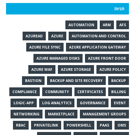
תגיות
AUTOMATION
ARM
AFS
AZUREAD
AZURE
AUTOMATION AND CONTROL
AZURE FILE SYNC
AZURE APPLICATION GATEWAY
AZURE MANAGED DISKS
AZURE FRONT DOOR
AZURE WAF
AZURE STORAGE
AZURE POLICY
BASTION
BACKUP AND SITE RECOVERY
BACKUP
COMPLIANCE
COMMUNITY
CERTIFICATES
BILLING
LOGIC-APP
LOG ANALYTICS
GOVERNANCE
EVENT
NETWORKING
MARKETPLACE
MANAGEMENT GROUPS
RBAC
PRIVATELINK
POWERSHELL
PAAS
OMS