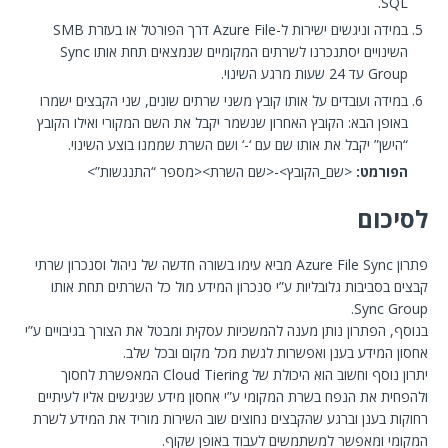
SQL.
במידה וניגשים ישירות ל-Azure File דרך הפורטל או בעזרת SMB
השינויים יסתנכרנו לשרתים המקומיים שנמצאים תחת אותו Sync
Group עד 24 שעות מרגע השינוי.
במידה ועובדים על אותו קובץ משני שרתים שונים, שני הקבצים ישמרו
באופן הבא: הקובץ האחרון שנשמר יקבל את השם המקורי ואילו הקובץ
“הישן” יקבל את אותו שם עם ‘-‘ ושם השרת שממנו בוצע השינוי.
הפורמט:
<שם_הקובץ>-<שם השרת><מספר “התנגשות”>
לסיכום
פתרון Azure File Sync מביא עימו בשורה חדשה של ניהול וסנכרון שרתי
קבצים בסביבות גלובליות ע”י סנכרון המידע מול כל השרתים תחת אותו
Sync Group.
בנוסף, הפתרון נותן מענה להמשכיות עסקית ומבטל את הצורך בגיבויים ע”י
אחסון המידע בענן ואפשרות לגשת מכל מקום ובכל שלב.
יתרון נוסף וחשוב הוא היכולת של Cloud Tiering המאפשרת לחסוך
ולהפחית את הנפח בשרת המקומי ע”י אחסון מידע שניגשים אליו לעיתיים
רחוקות בענן וברגע שהקבצים נחוצים שוב השירות מוריד את המידע לשרת
המקומי ומאפשר למשתמשים לעבוד באופן שקוף.