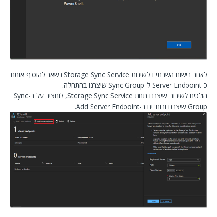
לאחר רישום השרתים לשירות Storage Sync Service נשאר להוסיף אותם
כ-Server Endpoint ל-Sync Group שיצרנו בהתחלה.
הולכים לשירות שיצרנו תחת Storage Sync Service, לוחצים על ה-Sync
Group שיצרנו ובוחרים ב-Add Server Endpoint.