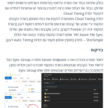
בחלון שיפתח נבחר את השרת הרלווטי (מרשימת השרתים הרשומים לאותו
שירות), נבחר את הנתיב אותו נרצה לסנכרן ובנוסף יש אפשרות להחליט אם
להפעיל יכולת Cloud Tiering.
יכולת Cloud Tiering מאפשרת להקטין את נפח האחסון בשרת הקבצים
המקומי ע”י שינוע של קבצים שניגשים אליהם לעיתים רחוקות לענן (בשרת
המקומי יהיה רק Pointer לקובץ). ברגע שקבצים האלו נחוצים שוב שירות
Azure File Sync יחזיר אותם לשרת המקומי (מזכיר במעט את יכולות
StorSimple – פתרון (תוסף) אחסון מקומי עם יכולות Auto Tiering לענן).
בדיקות
לאחר שיצרנו והגדרנו את ה-Server Endpoint תחת ה-Sync Group נוכל
לראות שכל הקבצים שנמצאים בשרת המקומי סונכרנו לענן ויכולים כמובן
להסתנכרן גם לשרתים אחרים שנמצאים תחת אותו Sync Group.